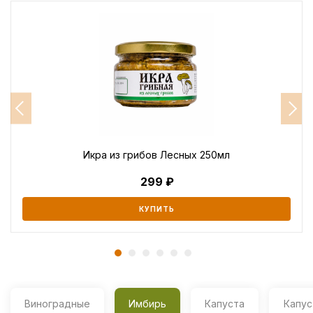
Икра из грибов Лесных 250мл
299
КУПИТЬ
Виноградные
Имбирь
Капуста
Капус