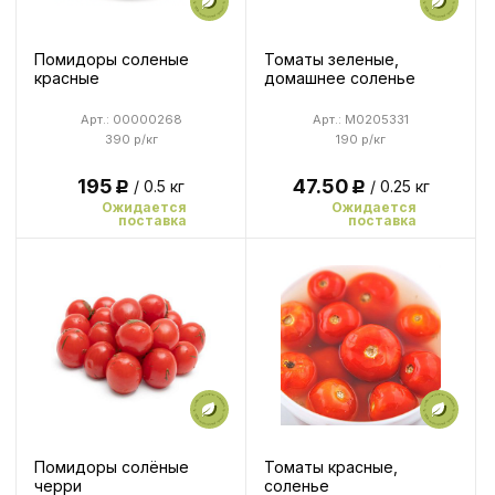
Помидоры соленые
Томаты зеленые,
красные
домашнее соленье
Арт.: 00000268
Арт.: M0205331
390 р/кг
190 р/кг
195
47.50
/ 0.5 кг
/ 0.25 кг
Р
Р
Ожидается
Ожидается
поставка
поставка
Помидоры солёные
Томаты красные,
черри
соленье