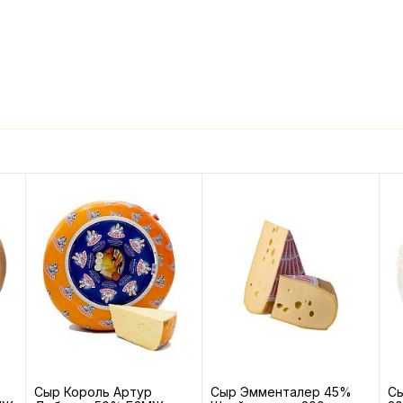
Сыр Король Артур
Сыр Эмменталер 45%
С