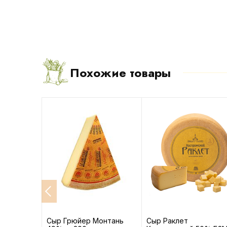
Похожие товары
-10%
й
Сыр Грюйер Монтань
Сыр Раклет