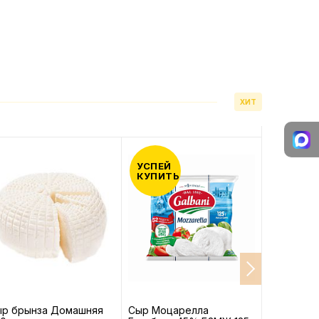
ХИТ
УСПЕЙ
КУПИТЬ
ыр брынза Домашняя
Сыр Моцарелла
Сыр Моца