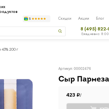
жих
родуктов
Скидки
Акции
Блог
8 (495) 822-
Ежедневно: 8:00
 43% 200 г
Артикул: 00002476
Сыр Пармеза
423
/
Р
КУП