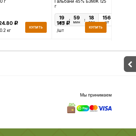
0 г
Гальбани 45% БЗМЖ 125
Гальбани 
г
19
59
17
156
час
мин
сек
шт
24.80
143
179
Р
Р
Р
КУПИТЬ
КУПИТЬ
 0.2 кг
/шт
/шт
Мы принимаем