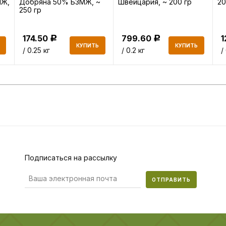
МЖ,
Добряна 50% БЗМЖ, ~
Швейцария, ~ 200 гр
20
250 гр
174.50
799.60
1
Р
Р
КУПИТЬ
КУПИТЬ
/ 0.25 кг
/ 0.2 кг
/
Подписаться на рассылку
ОТПРАВИТЬ