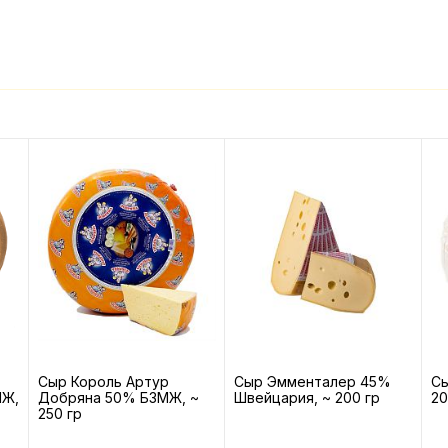
Сыр Король Артур
Сыр Эмменталер 45%
С
МЖ,
Добряна 50% БЗМЖ, ~
Швейцария, ~ 200 гр
20
250 гр