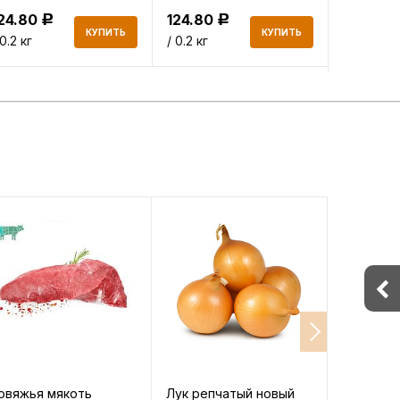
24.80
124.80
853.80
Р
Р
КУПИТЬ
КУПИТЬ
 0.2 кг
/ 0.2 кг
/ 0.2 кг
овяжья мякоть
Лук репчатый новый
Хлеб Хл