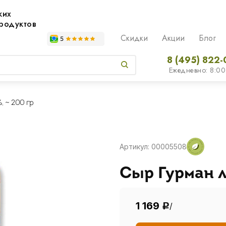
жих
родуктов
Скидки
Акции
Блог
8 (495) 822-
Ежедневно: 8:00
, ~ 200 гр
Артикул: 00005508
Сыр Гурман л
1 169
/
Р