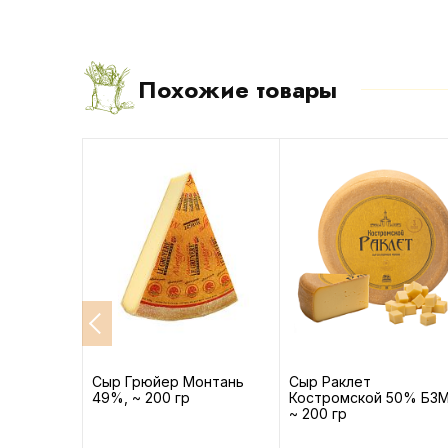
Похожие товары
ыжий 45%
Сыр Грюйер Монтань
Сыр Раклет
р
49%, ~ 200 гр
Костромской 50% БЗ
~ 200 гр