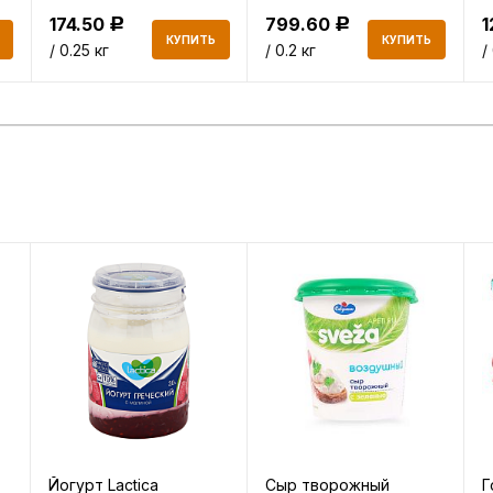
174.50
799.60
1
Р
Р
КУПИТЬ
КУПИТЬ
/ 0.25 кг
/ 0.2 кг
/
Йогурт Lactica
Сыр творожный
Г