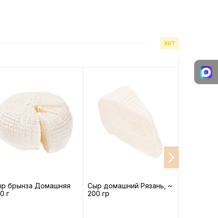
ХИТ
ыр брынза Домашняя
Сыр домашний Рязань, ~
Сыр Горн
0 г
200 гр
деревенс
гр