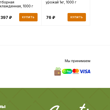
тборная
урожай 1кг, 1000 г
8 злаков
хлажденная, 1000 г
 397
76
108
КУПИТЬ
КУПИТЬ
Мы принимаем
ры