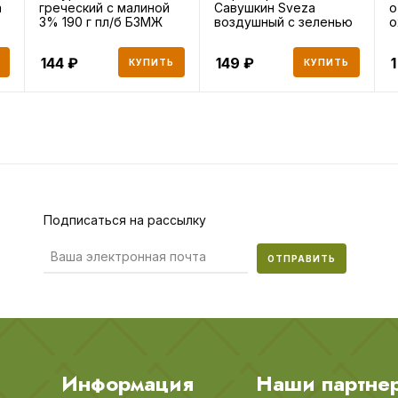
а
греческий с малиной
Савушкин Sveza
о
3% 190 г пл/б БЗМЖ
воздушный с зеленью
о
60% 150 г
144
149
1
КУПИТЬ
КУПИТЬ
Подписаться на рассылку
ОТПРАВИТЬ
Информация
Наши партне