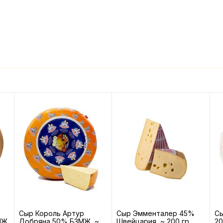
Сыр Король Артур
Сыр Эмменталер 45%
С
МЖ,
Добряна 50% БЗМЖ, ~
Швейцария, ~ 200 гр
20