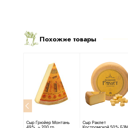
Похожие товары
ыжий 45%
Сыр Грюйер Монтань
Сыр Раклет
р
49%, ~ 200 гр
Костромской 50% БЗ