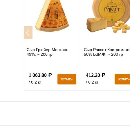
я жарки
Сыр Грюйер Монтань
Сыр Раклет Костромско
49%, ~ 200 гр
50% БЗМЖ, ~ 200 гр
1 063.80
412.20
Р
Р
КУПИТЬ
КУПИТЬ
КУПИТЬ
/ 0.2 кг
/ 0.2 кг