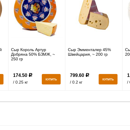
й
Сыр Король Артур
Сыр Эмменталер 45%
Сы
Добряна 50% БЗМЖ, ~
Швейцария, ~ 200 гр
20
250 гр
174.50
799.60
1
Р
Р
КУПИТЬ
КУПИТЬ
/ 0.25 кг
/ 0.2 кг
/