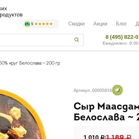
жих
родуктов
Скидки
Акции
Блог
Д
8 (495) 822-
Ежедневно: 8:00
0% круг Белослава ~ 200 гр
Артикул: 00005816
Сыр Маасдам
Белослава ~ 
1 010
/
1 189
Р
Р