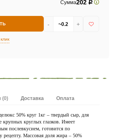
202
Сумма
Р
-
+
ТЬ
 клик
ы
(0)
Доставка
Оплата
елюкс 50% круг 1кг – твердый сыр, для
е крупных круглых глазков. Имеет
ым послевкусием, готовится по
 рецепту. Массовая доля жира – 50%