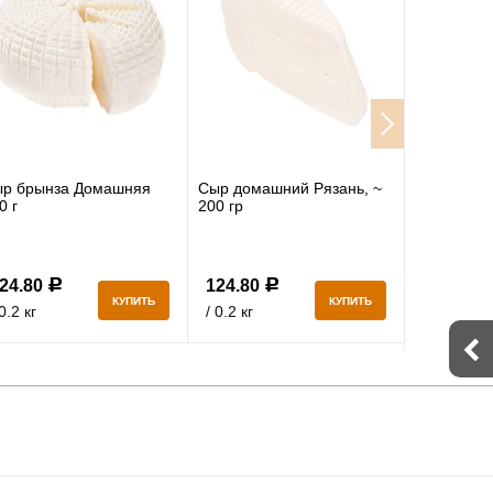
р брынза Домашняя
Сыр домашний Рязань, ~
Сыр Горны
0 г
200 гр
49%, ~ 200
24.80
124.80
853.80
Р
Р
КУПИТЬ
КУПИТЬ
 0.2 кг
/ 0.2 кг
/ 0.2 кг