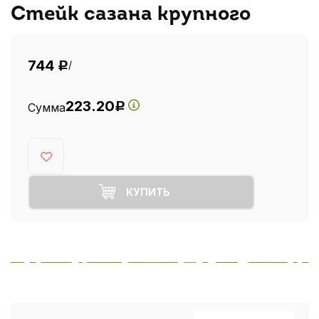
Стейк сазана крупного
744
/
Р
223.20
Сумма
Р
КУПИТЬ