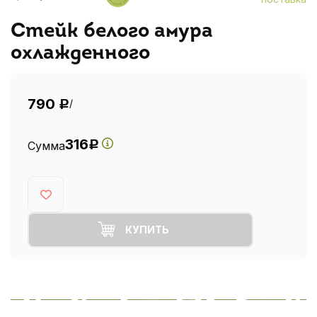
Стейк белого амура
охлажденного
790
/
Р
316
Сумма
Р
КУПИТЬ