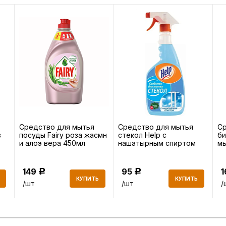
Средство для мытья
Средство для мытья
С
в
посуды Fairy роза жасмн
стекол Help с
би
и алоэ вера 450мл
нашатырным спиртом
мы
0,5л
бы
149
95
Р
Р
КУПИТЬ
КУПИТЬ
/шт
/шт
/