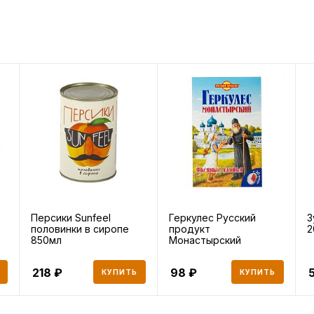
Персики Sunfeel
Геркулес Русский
З
половинки в сиропе
продукт
2
850мл
Монастырский
овсяные хлопья 500 г
218
98
КУПИТЬ
КУПИТЬ