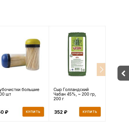
убочистки большие
Сыр Голландский
Молоко P
00 шт
Чабан 45%, ~ 200 гр,
ультрап
200 г
3,5% 1 л
50
352
174
КУПИТЬ
КУПИТЬ