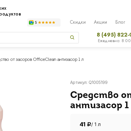
жих
родуктов
Скидки
Акции
Блог
8 (495) 822-
Ежедневно: 8:00
ство от засоров OfficeClean антизасор 1 л
Артикул: Q1005199
Средство от
антизасор 1
41
/ 1 л
Р