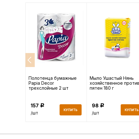
д/белья
Полотенца бумажные
Мыло Ушастый Нянь
и белый
Papia Decor
хозяйственное проти
трехслойные 2 шт
пятен 180 г
157
98
Р
Р
КУПИТЬ
КУПИТЬ
КУПИТЬ
/шт
/шт