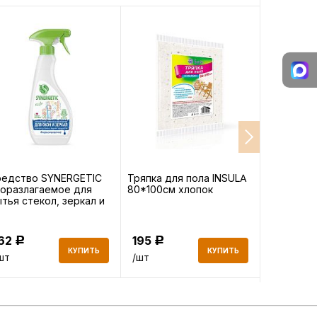
редство SYNERGETIC
Тряпка для пола INSULA
Пакеты-с
оразлагаемое для
80*100см хлопок
хранения 
тья стекол, зеркал и
BIG City 3
товой техники 0,5л
162
195
378
Р
Р
Р
КУПИТЬ
КУПИТЬ
шт
/шт
/шт