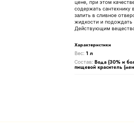
цене, при этом качеств
содержать сантехнику в
залить в сливное отвер
жидкости и подождать 3
Действующим веществом
Характеристики
1 л
Вес:
Вода (30% и бол
Cостав:
пищевой краситель (ме