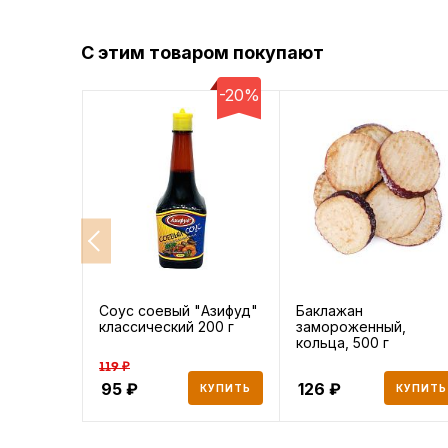
С этим товаром покупают
-20%
Соус соевый "Азифуд"
Баклажан
классический 200 г
замороженный,
кольца, 500 г
119 ₽
95
126
КУПИТЬ
КУПИТЬ