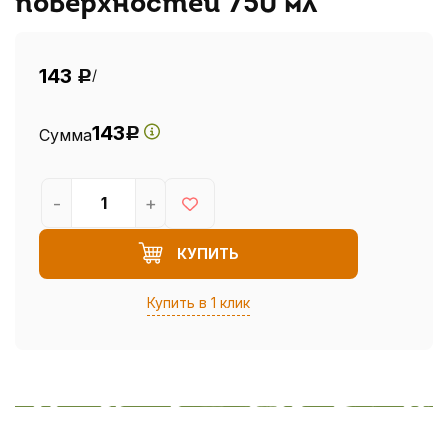
поверхностей 750 мл
143
/
Р
143
Сумма
Р
-
+
КУПИТЬ
Купить в 1 клик