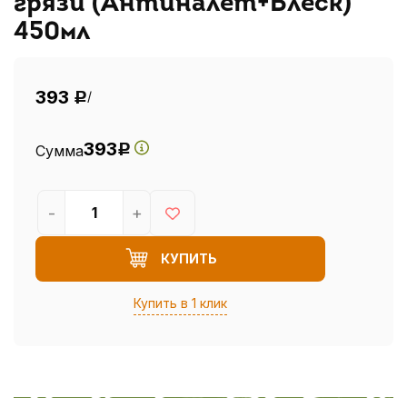
грязи (Антиналёт+Блеск)
450мл
393
/
Р
393
Сумма
Р
-
+
КУПИТЬ
Купить в 1 клик