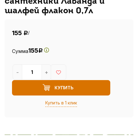
сантехники Лаванда и
шалфей флакон 0,7л
155
/
Р
155
Сумма
Р
-
+
КУПИТЬ
Купить в 1 клик