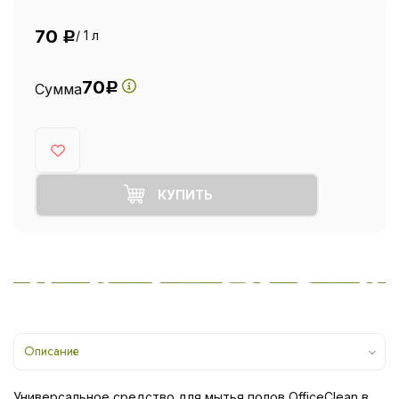
70
/ 1 л
Р
70
Сумма
Р
КУПИТЬ
Описание
Универсальное средство для мытья полов OfficeClean в