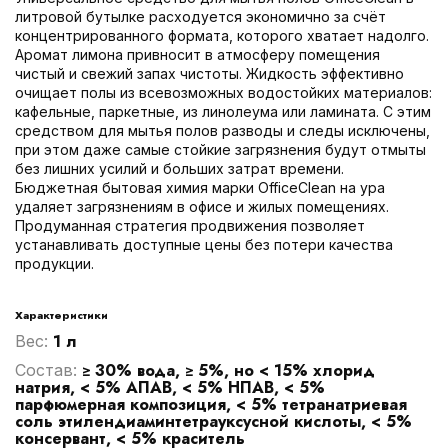
литровой бутылке расходуется экономично за счёт
концентрированного формата, которого хватает надолго.
Аромат лимона привносит в атмосферу помещения
чистый и свежий запах чистоты. Жидкость эффективно
очищает полы из всевозможных водостойких материалов:
кафельные, паркетные, из линолеума или ламината. С этим
средством для мытья полов разводы и следы исключены,
при этом даже самые стойкие загрязнения будут отмыты
без лишних усилий и больших затрат времени.
Бюджетная бытовая химия марки OfficeClean на ура
удаляет загрязнениям в офисе и жилых помещениях.
Продуманная стратегия продвижения позволяет
устанавливать доступные цены без потери качества
продукции.
Характеристики
1 л
Вес:
≥ 30% вода, ≥ 5%, но < 15% хлорид
Cостав:
натрия, < 5% АПАВ, < 5% НПАВ, < 5%
парфюмерная композиция, < 5% тетранатриевая
соль этилендиаминтетрауксусной кислоты, < 5%
консервант, < 5% краситель