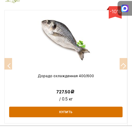
-10%
Дорадо охлажденная 400/600
727.50
Р
/ 0.5 кг
КУПИТЬ