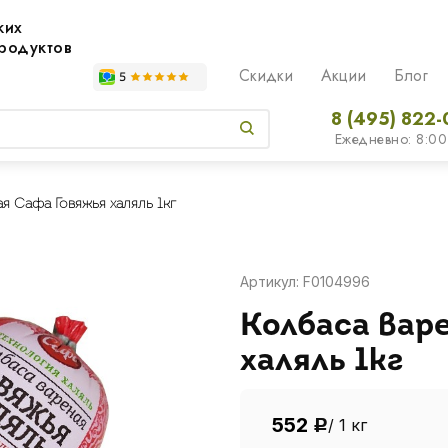
жих
родуктов
Скидки
Акции
Блог
8 (495) 822-
Ежедневно: 8:00
я Сафа Говяжья халяль 1кг
Артикул: F0104996
Колбаса вар
халяль 1кг
552
/ 1 кг
Р