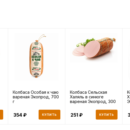
Колбаса Особая к чаю
Колбаса Сельская
К
вареная Экопрод, 700
Халяль в синюге
Х
г
вареная Экопрод, 300
Э
г
354
251
КУПИТЬ
КУПИТЬ