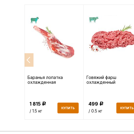
та
Баранья лопатка
Говяжий фарш
охлажденная
охлажденный
1 815
499
Р
Р
КУПИТЬ
КУПИТЬ
КУПИТЬ
/ 1.5 кг
/ 0.5 кг