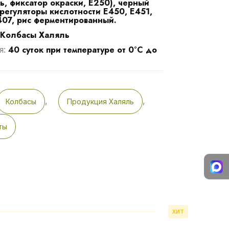
ль, фиксатор окраски, Е250), черный
 регуляторы кислотности Е450, Е451,
407, рис ферментированный.
Колбасы Халяль
40 суток при температуре от 0°С до
я:
,
,
Колбасы
Продукция Халяль
ты
ХИТ