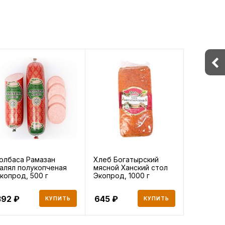
олбаса Рамазан
Хлеб Богатырский
алял полукопченая
мясной Ханский стол
копрод, 500 г
Экопрод, 1000 г
392
645
КУПИТЬ
КУПИТЬ