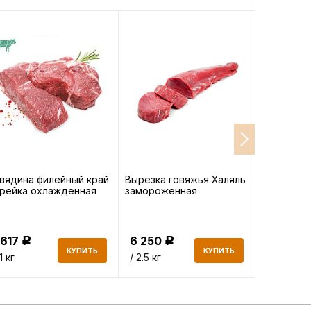
вядина филейный край
Вырезка говяжья Халяль
Суповой н
рейка охлажденная
замороженная
баранины
 617
6 250
249
Р
Р
Р
КУПИТЬ
КУПИТЬ
 1 кг
/ 2.5 кг
/ 1 кг