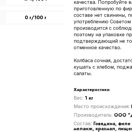
качества. Попробуйте 
приготовленную по фир
составе нет свинины, п
0 г/100 г
употреблению Советом
производится с соблюд
поэтому на упаковке пр
подтверждающий не тол
отменное качество.
Колбаса сочная, доста
кушать с хлебом, поджа
салаты.
Характеристики
1 кг
Вес:
Место происхождения:
ООО "
Производитель:
Говядина, филе 
Cостав:
меланж, крахмал, пищев