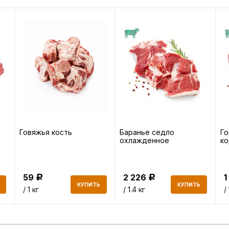
Говяжья кость
Баранье седло
Го
охлажденное
ко
59
2 226
1
Р
Р
КУПИТЬ
КУПИТЬ
/ 1 кг
/ 1.4 кг
/