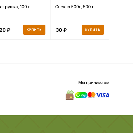
етрушка, 100 г
Свекла 500г, 500 г
Капуста
салатная 
120
30
203
КУПИТЬ
КУПИТЬ
Мы принимаем