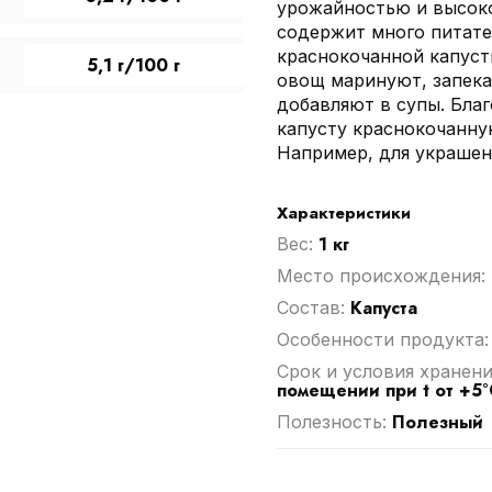
урожайностью и высоко
содержит много питате
краснокочанной капуст
5,1 г/100 г
овощ маринуют, запека
добавляют в супы. Бла
капусту краснокочанну
Например, для украшен
Характеристики
1 кг
Вес:
Место происхождения:
Капуста
Cостав:
Особенности продукта
Срок и условия хранени
помещении при t от +5°
Полезный
Полезность: