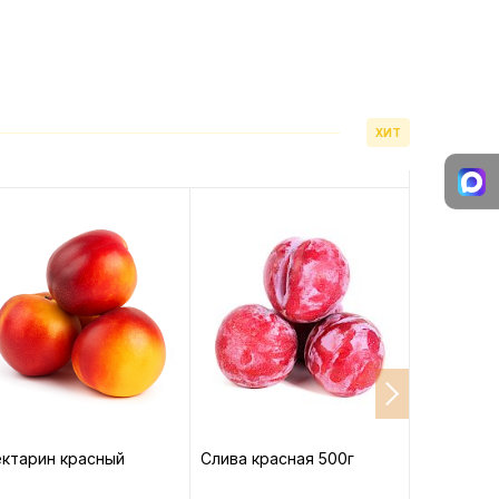
ХИТ
ктарин красный
Слива красная 500г
Абрикосы