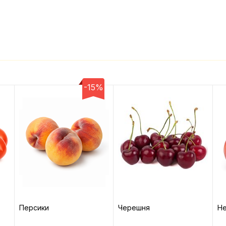
-15%
Персики
Черешня
Не