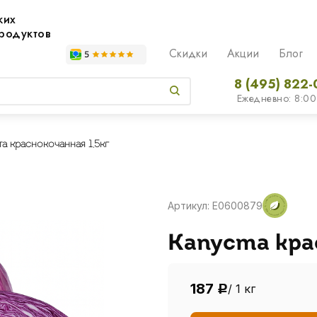
жих
родуктов
Скидки
Акции
Блог
8 (495) 822-
Ежедневно: 8:00
а краснокочанная 1,5кг
Артикул: E0600879
Капуста кра
187
/ 1 кг
Р