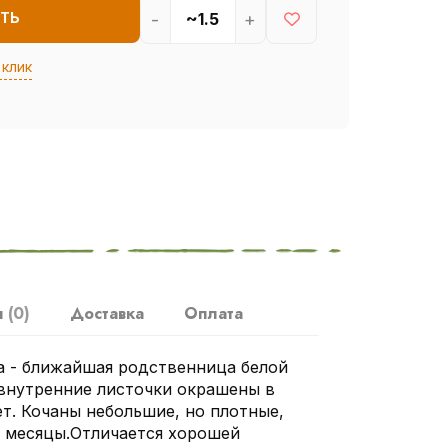
-
+
ТЬ
 клик
ы
(0)
Доставка
Оплата
а - ближайшая родственница белой
 внутренние листочки окрашены в
т. Кочаны небольшие, но плотные,
е месяцы.Отличается хорошей