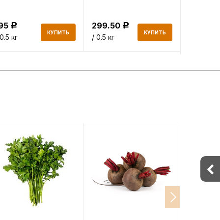
195
299.50
337.50
Р
Р
КУПИТЬ
КУПИТЬ
 0.5 кг
/ 0.5 кг
/ 0.5 кг