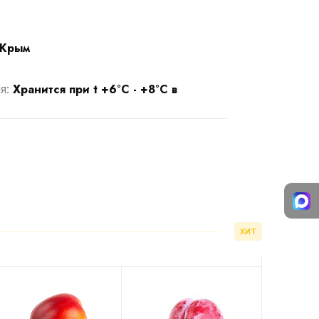
Крым
Хранится при t +6°С - +8°С в
я:
ХИТ