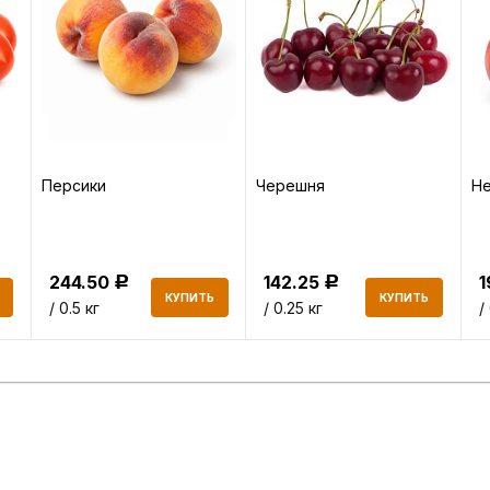
Персики
Черешня
Не
244.50
142.25
Р
Р
КУПИТЬ
КУПИТЬ
/ 0.5 кг
/ 0.25 кг
/