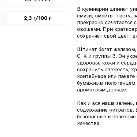
В кулинарии шпинат уни
смузи, омлеты, пасту, з
2,3 г/100 г
прекрасно сочетается с
овощами. При кратковр
сохраняет свой цвет, вк
Шпинат богат железом,
C, K и группы B. Он ук
здоровье кожи и сердц
сохранить свежесть, х
контейнере или пакете 
бумажным полотенцем —
ароматным дольше.
Как и вся наша зелень,
содержание нитратов. 
безопасные и полезные
качества.