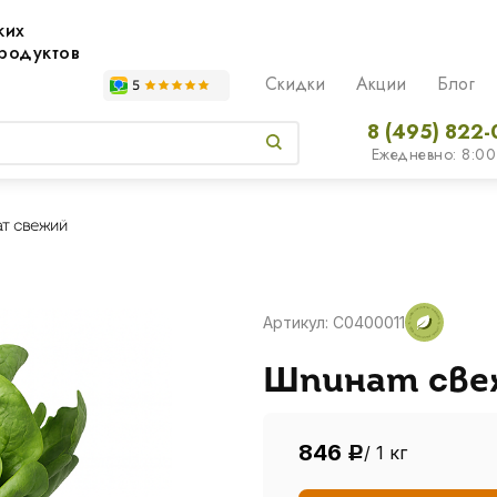
жих
родуктов
Скидки
Акции
Блог
8 (495) 822-
Ежедневно: 8:00
т свежий
Артикул: C0400011
Шпинат све
846
/ 1 кг
Р