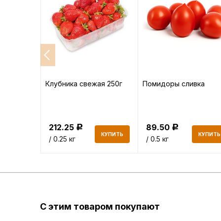
а
Клубника свежая 250г
Помидоры сливка
212.25
89.50
Р
Р
КУПИТЬ
КУПИТЬ
КУПИТЬ
/ 0.25 кг
/ 0.5 кг
С этим товаром покупают