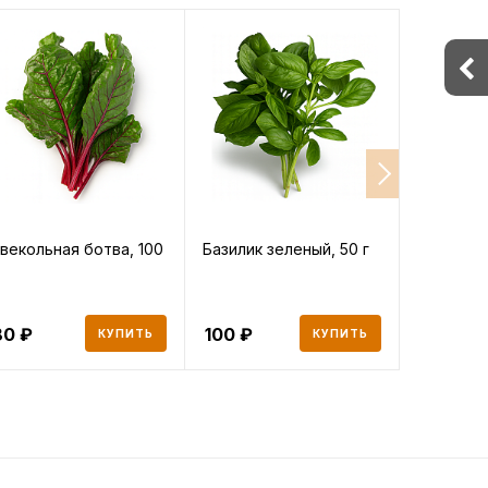
векольная ботва, 100
Базилик зеленый, 50 г
Щавель, 
80 ₽
80
100
64
КУПИТЬ
КУПИТЬ