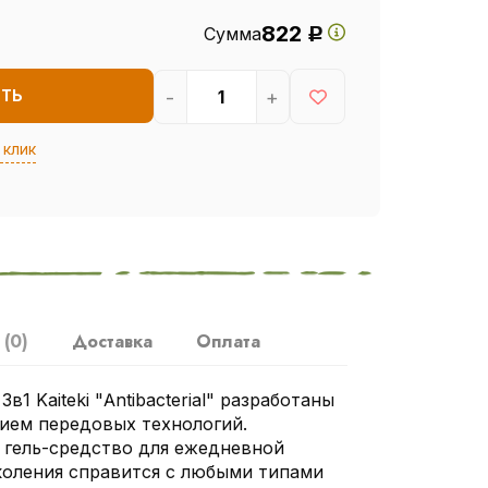
822
Сумма
Р
-
+
ИТЬ
 клик
ы
(0)
Доставка
Оплата
в1 Kaiteki "Antibacterial" разработаны
ием передовых технологий.
гель-средство для ежедневной
коления справится с любыми типами