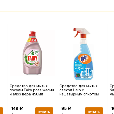
Средство для мытья
Средство для мытья
С
в
посуды Fairy роза жасмн
стекол Help с
би
и алоэ вера 450мл
нашатырным спиртом
мы
0,5л
бы
149
95
Р
Р
КУПИТЬ
КУПИТЬ