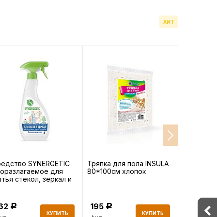
ХИТ
редство SYNERGETIC
Тряпка для пола INSULA
Пакеты-с
оразлагаемое для
80*100см хлопок
хранения 
тья стекол, зеркал и
BIG City 3
товой техники 0,5л
162
195
378
Р
Р
Р
КУПИТЬ
КУПИТЬ