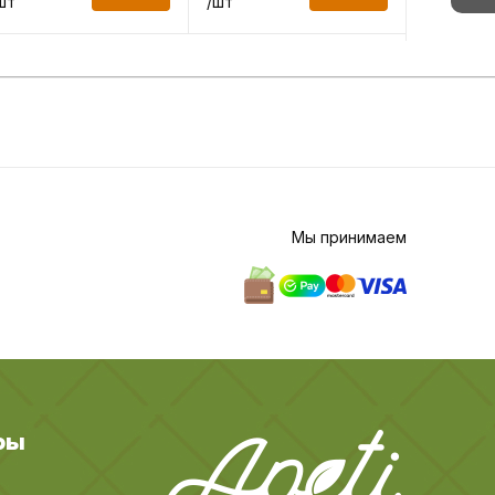
шт
/шт
/шт
Мы принимаем
ры