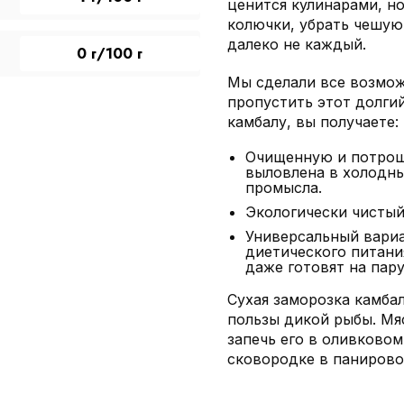
ценится кулинарами, но
колючки, убрать чешую
далеко не каждый.
0 г/100 г
Мы сделали все возмож
пропустить этот долгий
камбалу, вы получаете:
Очищенную и потроше
выловлена в холодны
промысла.
Экологически чистый
Универсальный вариа
диетического питания
даже готовят на пару
Сухая заморозка камба
пользы дикой рыбы. Мя
запечь его в оливковом
сковородке в панирово