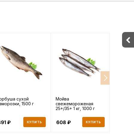
орбуша сухой
Мойва
Окунь ср
аморозки, 1500 г
свежемороженая
1 кг, 1000
25+/35+ 1 кг, 1000 г
891
608
616
КУПИТЬ
КУПИТЬ