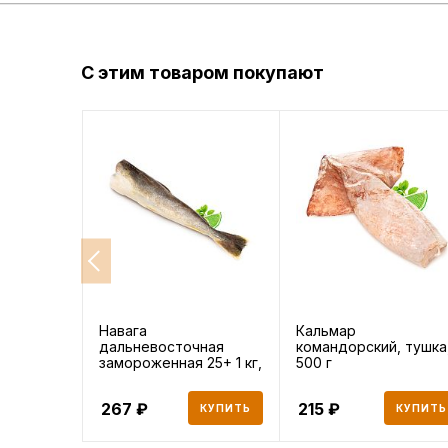
С этим товаром покупают
Навага
Кальмар
дальневосточная
командорский, тушка
замороженная 25+ 1 кг,
500 г
1000 г
267
215
КУПИТЬ
КУПИТЬ