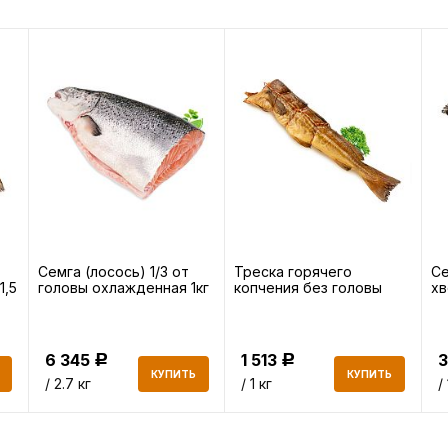
Семга (лосось) 1/3 от
Треска горячего
Се
1,5
головы охлажденная 1кг
копчения без головы
хв
6 345
1 513
3
Р
Р
КУПИТЬ
КУПИТЬ
/ 2.7 кг
/ 1 кг
/