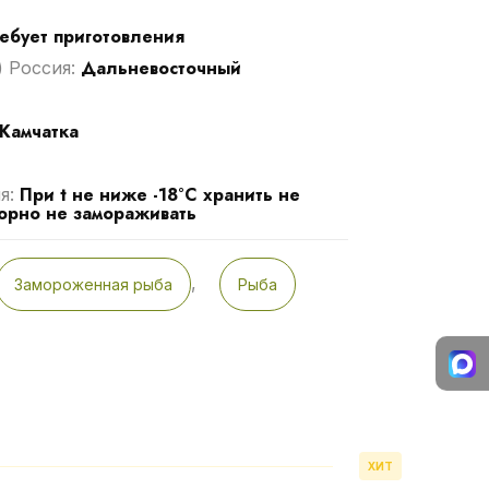
ебует приготовления
Дальневосточный
) Россия:
Камчатка
При t не ниже -18°С хранить не
я:
торно не замораживать
,
Замороженная рыба
Рыба
ХИТ