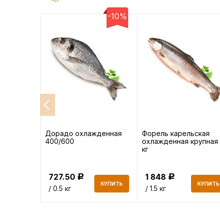
-10%
атик
Дорадо охлажденная
Форель карельская
400/600
охлажденная крупная 
кг
727.50
1 848
Р
Р
КУПИТЬ
КУПИТЬ
КУПИТЬ
/ 0.5 кг
/ 1.5 кг