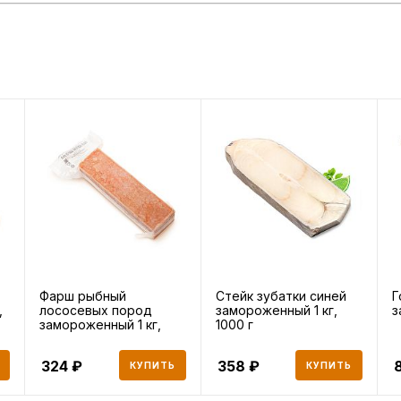
Фарш рыбный
Стейк зубатки синей
Г
,
лососевых пород
замороженный 1 кг,
з
замороженный 1 кг,
1000 г
1000 г
324
358
КУПИТЬ
КУПИТЬ