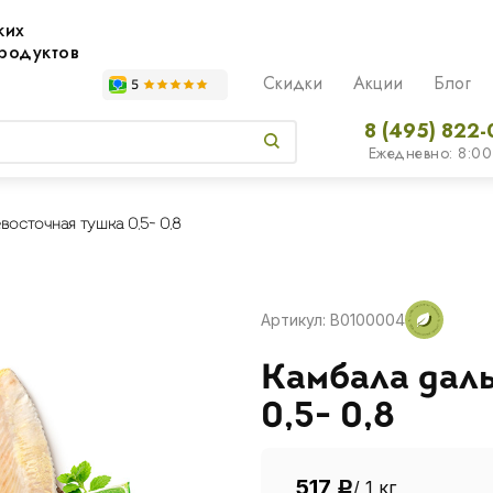
жих
родуктов
Скидки
Акции
Блог
8 (495) 822-
Ежедневно: 8:00
восточная тушка 0,5- 0,8
Артикул: B0100004
Камбала дал
0,5- 0,8
517
/ 1 кг
Р