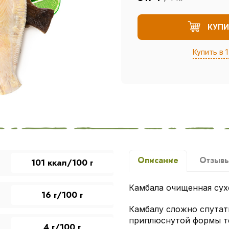
КУПИ
Купить в 1
Описание
Отзыв
101 ккал/100 г
Камбала очищенная сух
16 г/100 г
Камбалу сложно спутать
приплюснутой формы те
4 г/100 г