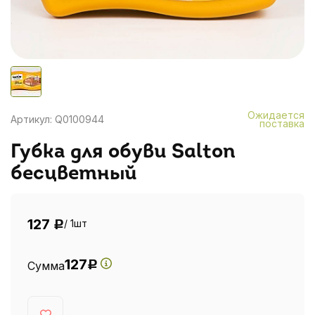
Ожидается
Артикул: Q0100944
поставка
Губка для обуви Salton
бесцветный
127
/ 1шт
Р
127
Сумма
Р