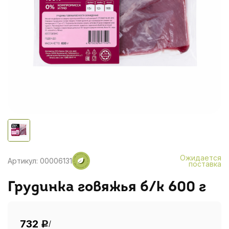
Ожидается
Артикул: 00006131
поставка
Грудинка говяжья б/к 600 г
732
/
Р