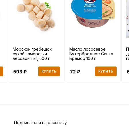
Морской гребешок
Масло лососевое
П
сухой заморозки
Бутербродное Санта
д
весовой 1 кг, 500 г
Бремор 100 г
г
р
593
72
КУПИТЬ
КУПИТЬ
Подписаться на рассылку