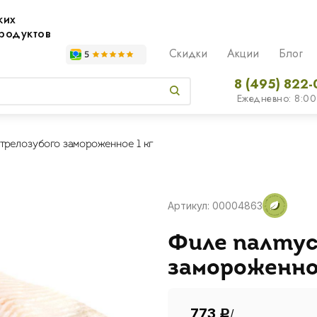
жих
родуктов
Скидки
Акции
Блог
8 (495) 822-
Ежедневно: 8:00
трелозубого замороженное 1 кг
Артикул: 00004863
Филе палтус
замороженное
773
/
Р