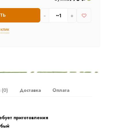
-
+
ТЬ
 клик
ы
(0)
Доставка
Оплата
ебует приготовления
убый