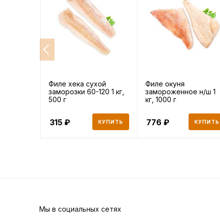
Филе хека сухой
Филе окуня
заморозки 60-120 1 кг,
замороженное н/ш 1
500 г
кг, 1000 г
315
776
КУПИТЬ
КУПИТЬ
Мы в социальных сетях