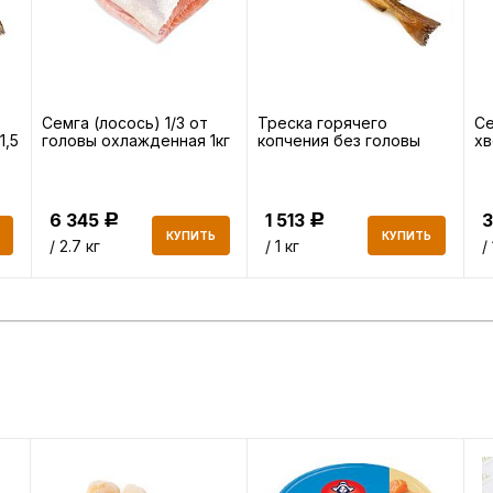
Семга (лосось) 1/3 от
Треска горячего
Се
1,5
головы охлажденная 1кг
копчения без головы
хв
6 345
1 513
3
Р
Р
КУПИТЬ
КУПИТЬ
/ 2.7 кг
/ 1 кг
/