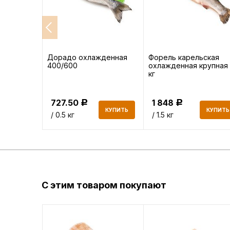
атик
Дорадо охлажденная
Форель карельская
400/600
охлажденная крупная 
кг
727.50
1 848
Р
Р
КУПИТЬ
КУПИТЬ
КУПИТЬ
/ 0.5 кг
/ 1.5 кг
С этим товаром покупают