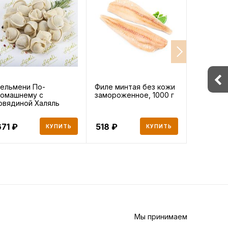
ельмени По-
Филе минтая без кожи
Икра пал
омашнему с
замороженное, 1000 г
(имитаци
овядиной Халяль
Мурманс
учная лепка, 1000
Рыбкомби
671
518
227
КУПИТЬ
КУПИТЬ
Мы принимаем