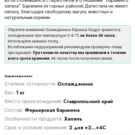
из-за сложившихся стереотипов в отношении "бараньего
запаха". Баранина из горных районов Дагестана не имеет
запаха, благодаря свободному выгулу животных и
натуральным кормам.
Обратите внимание! Охлаждённое баранье бедро хранится в
холодильнике при температуре 0-8 °С
не более 48 часов
.
Используйте нижнюю полку.
Во избежание недоразумений рекомендуем проверять товар
при курьере.
Претензии по качеству мы принимаем в течение
всего срока хранения
: 48 часов после получения заказа.
Характеристики
Охлажденное
Степень готовности:
1 кг
Вес:
Ставропльский край
Место происхождения:
Фермерская баранина
Cостав:
Халяль
Особенности продукта:
2 дня +2...+4С
Срок и условия хранения: