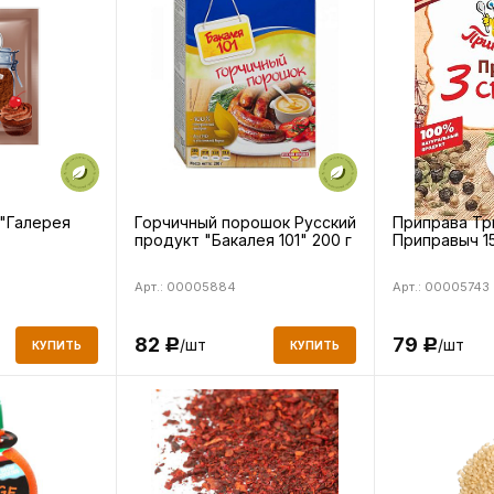
"Галерея
Горчичный порошок Русский
Приправа Тр
продукт "Бакалея 101" 200 г
Приправыч 15
Арт.: 00005884
Арт.: 00005743
82
79
/шт
/шт
Р
Р
КУПИТЬ
КУПИТЬ