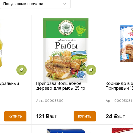
Популярные сначала
уральный
Приправа Волшебное
Кориандр в 
дерево для рыбы 25 гр
Приправыч 15
Арт.: 00003660
Арт.: 00005081
121
24
/шт
/шт
Р
Р
КУПИТЬ
КУПИТЬ