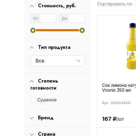
Сортировать по:
Стоимость, руб.
От
До
Тип продукта
Все
Степень
Сок лимона нат
готовности
Vrionis 350 мл
Сушеное
Арт.: 00004496
Бренд
167
/шт
Р
Страна