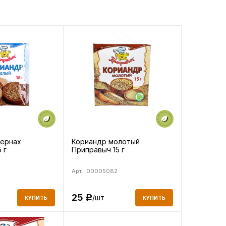
зернах
Кориандр молотый
 г
Приправыч 15 г
Арт.: 00005082
25
/шт
Р
КУПИТЬ
КУПИТЬ