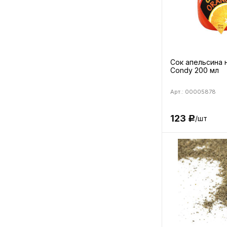
Сок апельсина 
Condy 200 мл
Арт.: 00005878
123
/шт
Р