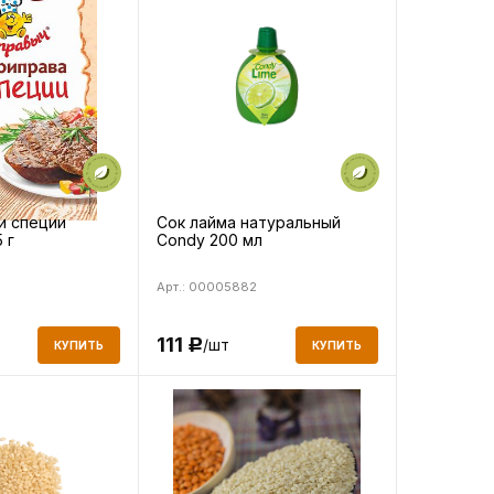
и специи
Сок лайма натуральный
 г
Condy 200 мл
Арт.: 00005882
111
/шт
Р
КУПИТЬ
КУПИТЬ