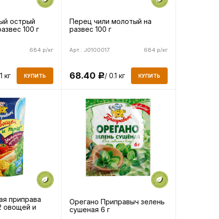
ый острый
Перец чили молотый на
азвес 100 г
развес 100 г
684 р/кг
Арт.: J0100017
684 р/кг
68.40
.1 кг
/ 0.1 кг
Р
КУПИТЬ
КУПИТЬ
ая приправа
Орегано Приправыч зелень
2 овощей и
сушеная 6 г