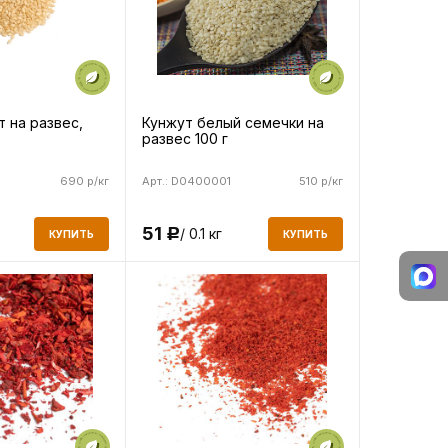
 на развес,
Кунжут белый семечки на
развес 100 г
690 р/кг
Арт.: D0400001
510 р/кг
51
/ 0.1 кг
Р
КУПИТЬ
КУПИТЬ