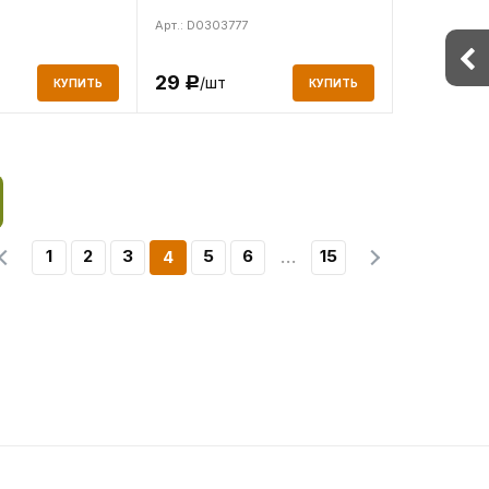
Арт.: D0303777
29
/шт
Р
КУПИТЬ
КУПИТЬ
1
2
3
5
6
15
4