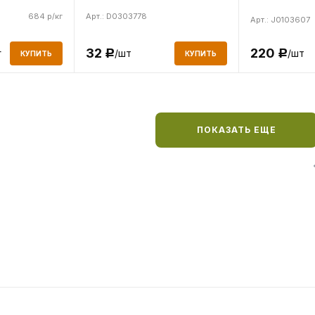
684 р/кг
Арт.: D0303778
Арт.: J0103607
220
32
/шт
г
/шт
Р
Р
КУПИТЬ
КУПИТЬ
ПОКАЗАТЬ ЕЩЕ