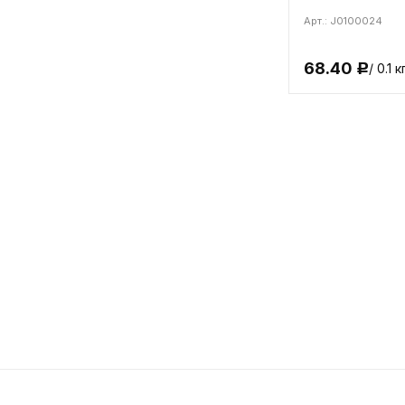
Арт.: J0100024
68.40
/ 0.1 к
Р