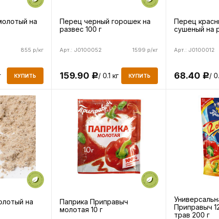
молотый на
Перец черный горошек на
Перец красн
развес 100 г
сушеный на р
855 р/кг
Арт.: J0100052
1599 р/кг
Арт.: J0100012
159.90
68.40
г
/ 0.1 кг
/ 0
Р
Р
КУПИТЬ
КУПИТЬ
Универсальн
олотый на
Паприка Приправыч
Приправыч 1
молотая 10 г
трав 200 г