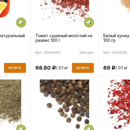
натуральный
Томат сушеный молотый на
Белый кунжут
развес 100 г
100 гр
Арт.: 00005871
688 р/кг
Арт.: J0100135
68.80
69
/ 0.1 кг
/ 0.1 кг
Р
Р
КУПИТЬ
КУПИТЬ