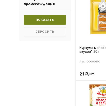
происхождения
Куркума молота
вкусов" 20 г
Арт.: 00000170
21
/шт
Р