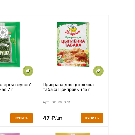
алерея вкусов"
Приправа для цыпленка
ая 7 г
табака Приправыч 15 г
Арт.: 00000078
47
/шт
Р
КУПИТЬ
КУПИТЬ