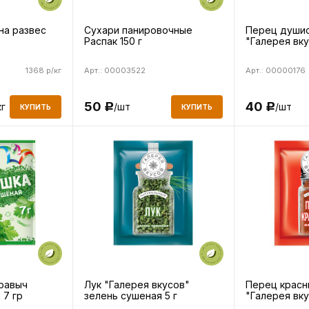
на развес
Сухари панировочные
Перец душис
Распак 150 г
"Галерея вку
1368 р/кг
Арт.: 00003522
Арт.: 00000176
50
40
кг
/шт
/шт
Р
Р
КУПИТЬ
КУПИТЬ
равыч
Лук "Галерея вкусов"
Перец красн
 7 гр
зелень сушеная 5 г
"Галерея вку