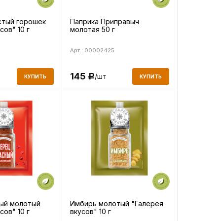
тый горошек
Паприка Приправыч
сов" 10 г
молотая 50 г
Арт.: 00002425
145
/шт
Р
КУПИТЬ
КУПИТЬ
ый молотый
Имбирь молотый "Галерея
сов" 10 г
вкусов" 10 г