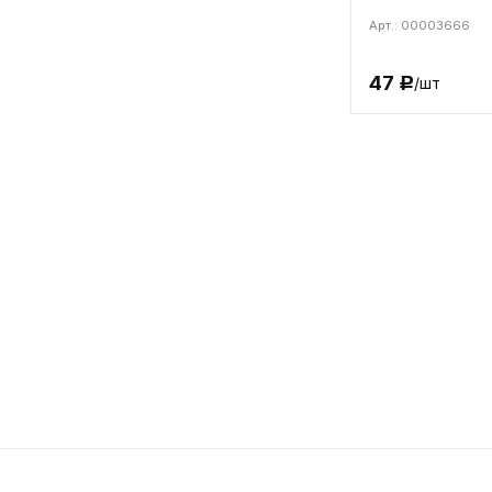
Арт.: 00003666
47
/шт
Р