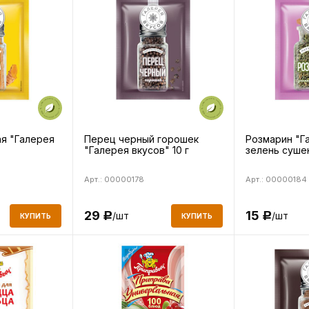
я "Галерея
Перец черный горошек
Розмарин "Г
"Галерея вкусов" 10 г
зелень сушен
Арт.: 00000178
Арт.: 00000184
29
15
/шт
/шт
Р
Р
КУПИТЬ
КУПИТЬ