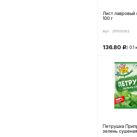
Лист лавровый 
100 г
Арт.: J0100062
136.80
/ 0.1 
Р
Петрушка Прип
зелень сушеная