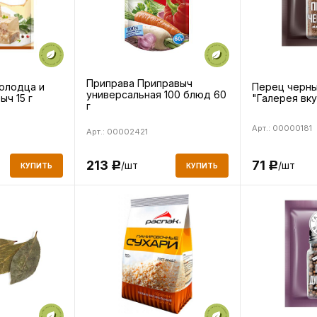
Приправа Приправыч
олодца и
Перец черны
универсальная 100 блюд 60
ыч 15 г
"Галерея вку
г
Арт.: 00000181
Арт.: 00002421
213
71
/шт
/шт
Р
Р
КУПИТЬ
КУПИТЬ