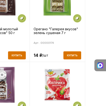
й молотый
Орегано "Галерея вкусов"
сов" 50 г
зелень сушеная 7 г
Арт.: 00000174
14
/шт
Р
КУПИТЬ
КУПИТЬ