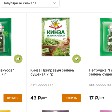
Популярные сначала
 вкусов"
Кинза Приправыч зелень
Петрушка "Г
 7 г
сушеная 7 гр
зелень сушен
Арт.: 00003667
Арт.: 00000182
43
17
/шт
/шт
Р
Р
КУПИТЬ
КУПИТЬ