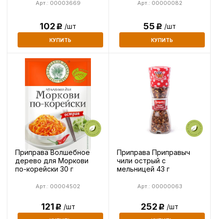
Арт.: 00003669
Арт.: 00000082
102
55
/шт
/шт
Р
Р
КУПИТЬ
КУПИТЬ
Приправа Волшебное
Приправа Приправыч
дерево для Моркови
чили острый с
по-корейски 30 г
мельницей 43 г
Арт.: 00004502
Арт.: 00000063
121
252
/шт
/шт
Р
Р