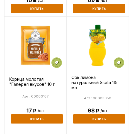
10
69
/шт
/шт
Р
Р
КУПИТЬ
КУПИТЬ
Сок лимона
Корица молотая
натуральный Sicilia 115
"Галерея вкусов" 10 г
мл
Арт.: 00000167
Арт.: 00003050
98
17
/шт
/шт
Р
Р
КУПИТЬ
КУПИТЬ