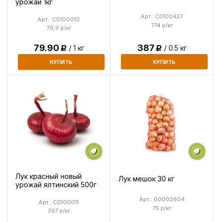
урожай 1кг
Арт.: C0102427
Арт.: C0100010
774 р/кг
79,9 р/кг
387
79.90
/ 0.5 кг
/ 1 кг
Р
Р
КУПИТЬ
КУПИТЬ
Лук красный новый
Лук мешок 30 кг
урожай ялтинский 500г
Арт.: 00002604
Арт.: C0100011
75 р/кг
397 р/кг