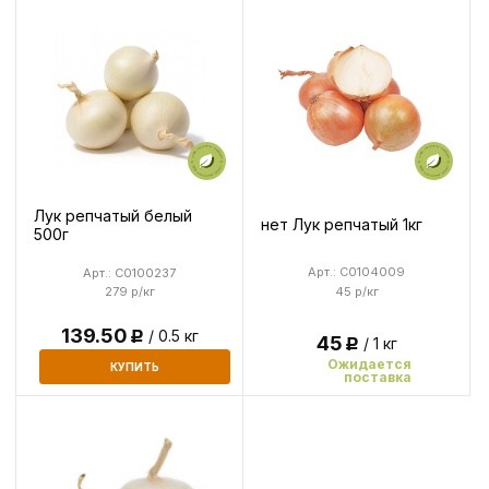
Лук репчатый белый
нет Лук репчатый 1кг
500г
Арт.: C0104009
Арт.: C0100237
45 р/кг
279 р/кг
139.50
/ 0.5 кг
Р
45
/ 1 кг
Р
Ожидается
КУПИТЬ
поставка