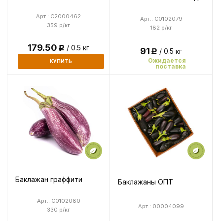
Арт.: C2000462
Арт.: C0102079
359 р/кг
182 р/кг
179.50
/ 0.5 кг
Р
91
/ 0.5 кг
Р
Ожидается
КУПИТЬ
поставка
Баклажан граффити
Баклажаны ОПТ
Арт.: C0102080
Арт.: 00004099
330 р/кг