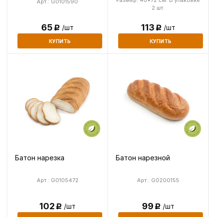
Арт.: G0101590
2 шт.
113
65
/шт
/шт
Р
Р
КУПИТЬ
КУПИТЬ
Батон нарезка
Батон нарезной
Арт.: G0105472
Арт.: G0200155
102
99
/шт
/шт
Р
Р