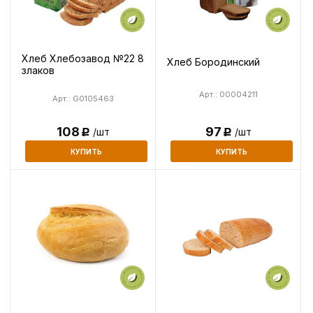
Хлеб Хлебозавод №22 8
Хлеб Бородинский
злаков
Арт.: 00004211
Арт.: G0105463
108
97
/шт
/шт
Р
Р
КУПИТЬ
КУПИТЬ