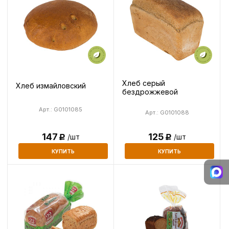
Хлеб серый
Хлеб измайловский
бездрожжевой
Арт.: G0101085
Арт.: G0101088
125
147
/шт
/шт
Р
Р
КУПИТЬ
КУПИТЬ