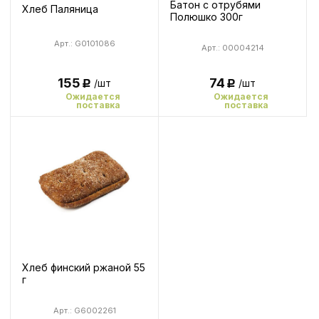
Батон с отрубями
Хлеб Паляница
Полюшко 300г
Арт.: G0101086
Арт.: 00004214
74
155
/шт
/шт
Р
Р
Ожидается
Ожидается
поставка
поставка
Хлеб финский ржаной 55
г
Арт.: G6002261