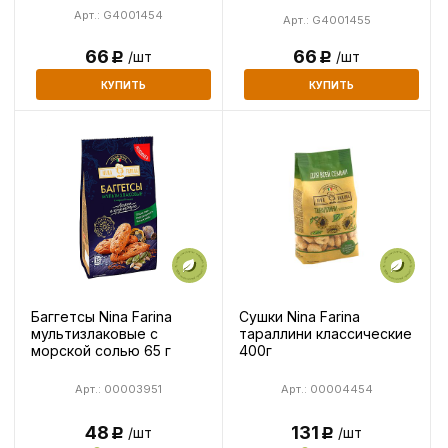
Арт.: G4001454
Арт.: G4001455
66
66
/шт
/шт
Р
Р
КУПИТЬ
КУПИТЬ
Баггетсы Nina Farina
Сушки Nina Farina
мультизлаковые с
тараллини классические
морской солью 65 г
400г
Арт.: 00003951
Арт.: 00004454
48
131
/шт
/шт
Р
Р