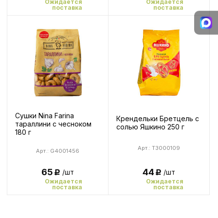
Ожидается
Ожидается
поставка
поставка
Сушки Nina Farina
Крендельки Бретцель с
тараллини с чесноком
солью Яшкино 250 г
180 г
Арт.: T3000109
Арт.: G4001456
65
44
/шт
/шт
Р
Р
Ожидается
Ожидается
поставка
поставка