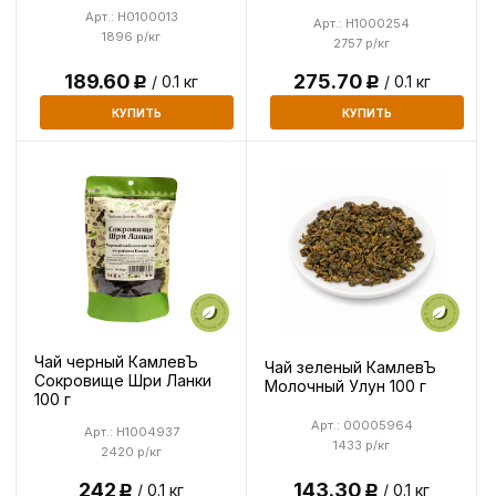
Арт.: H0100013
Арт.: H1000254
1896 р/кг
2757 р/кг
275.70
189.60
/ 0.1 кг
/ 0.1 кг
Р
Р
КУПИТЬ
КУПИТЬ
Чай черный КамлевЪ
Чай зеленый КамлевЪ
Сокровище Шри Ланки
Молочный Улун 100 г
100 г
Арт.: 00005964
Арт.: H1004937
1433 р/кг
2420 р/кг
242
143.30
/ 0.1 кг
/ 0.1 кг
Р
Р