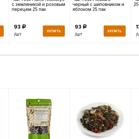
с земляникой и розовым
черный с шиповником и
25
перецем 25 пак
яблоком 25 пак
93
93
Р
Р
КУПИТЬ
КУПИТЬ
/шт
/шт
/