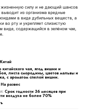
жизненную силу и не дающий шансов
и выводит из организма вредные
ноидами в виде дубильных веществ, а
ки во рту и укрепляет слизистую
м виде, содержащийся в зелёном чае,
е.
Китай
 китайского чая, ягод вишни и
оя, листа смородины, цветов мальвы и
ка, с ароматом спелой вишни.
На развес
:
Срок годности 36 месяцев при
ия:
ти воздуха не более 70%
въ