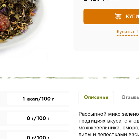
КУПИ
Купить в 1
Описание
Отзыв
1 ккал/100 г
Рассыпной микс зелёног
0 г/100 г
традициях вкуса, с яг
можжевельника, смород
липы и лепестками васи
0 г/100 г