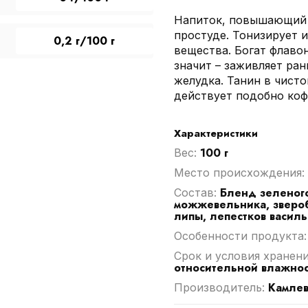
Напиток, повышающий 
простуде. Тонизирует 
0,2 г/100 г
вещества. Богат флаво
значит – заживляет ран
желудка. Танин в чисто
действует подобно коф
Характеристики
100 г
Вес:
Место происхождения:
Бленд зеленого
Cостав:
можжевельника, звероб
липы, лепестков василь
Особенности продукта
Срок и условия хранен
относительной влажнос
Камле
Производитель: