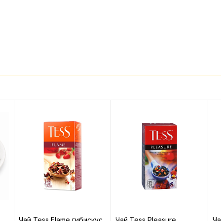
Чай Tess Flame гибискус
Чай Tess Pleasure
Ча