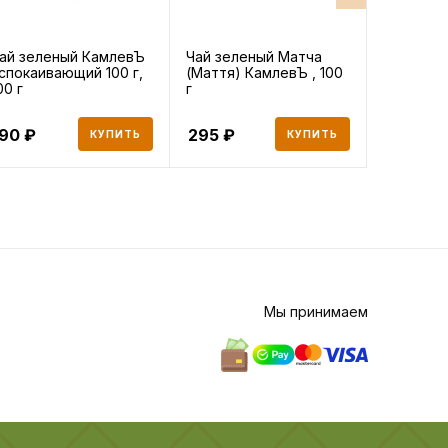
ай зеленый КамлевЪ
Чай зеленый Матча
Чай зел
спокаивающий 100 г,
(Маття) КамлевЪ , 100
имбирный 
00 г
г
190
295
171
КУПИТЬ
КУПИТЬ
Мы принимаем