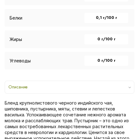
0,1 г/100 г
Белки
0 г/100 г
Жиры
0 г/100 г
Углеводы
Описание
Бленд крупнолистового черного индийского чая,
шиповника, пустырника, мяты, стевии и лепестков
василька. Успокаивающее сочетание нежного аромата
молока и расслабляющих трав. Пустырник – это одно из
самых востребованных лекарственных растительных
средств в неврологии и кардиологии. Ценится за свое
выраженное успокоительное действие. Настой из этого