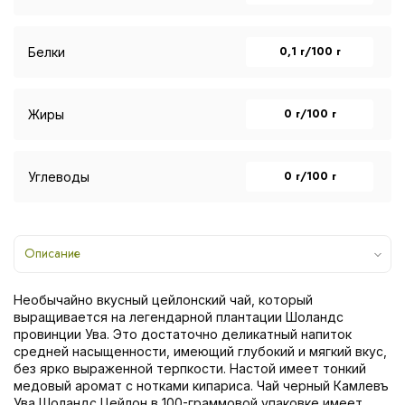
0,1 г/100 г
Белки
0 г/100 г
Жиры
0 г/100 г
Углеводы
Описание
Необычайно вкусный цейлонский чай, который
выращивается на легендарной плантации Шоландс
провинции Ува. Это достаточно деликатный напиток
средней насыщенности, имеющий глубокий и мягкий вкус,
без ярко выраженной терпкости. Настой имеет тонкий
медовый аромат с нотками кипариса. Чай черный Камлевъ
Ува Шоландс Цейлон в 100-граммовой упаковке имеет