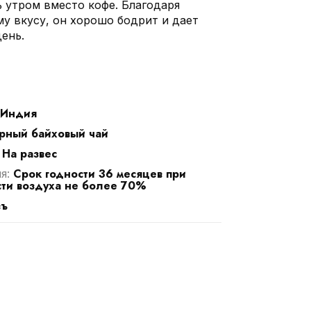
ь утром вместо кофе. Благодаря
у вкусу, он хорошо бодрит и дает
день.
Индия
рный байховый чай
На развес
:
Срок годности 36 месяцев при
ия:
ти воздуха не более 70%
въ