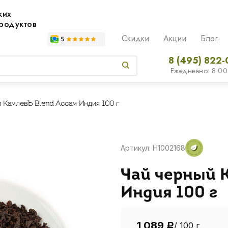
жих
родуктов
Скидки
Акции
Блог
8 (495) 822-
Ежедневно: 8:00
 КамлевЪ Blend Ассам Индия 100 г
Артикул: H1002168
Чай черный 
Индия 100 г
1 089
/ 100 г
Р