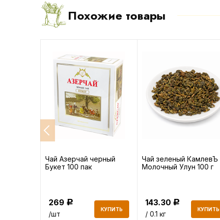
Похожие товары
амлевЪ
Чай Азерчай черный
Чай зеленый КамлевЪ
итет 100 г
Букет 100 пак
Молочный Улун 100 г
269
143.30
Р
Р
КУПИТЬ
КУПИТЬ
КУПИТЬ
/шт
/ 0.1 кг