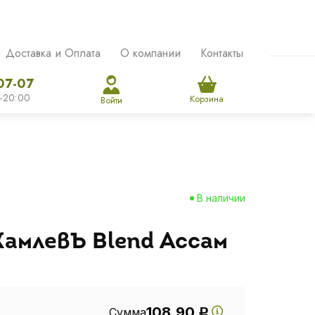
Доставка и Оплата
О компании
Контакты
07-07
-20:00
Корзина
Войти
В наличии
КамлевЪ Blend Ассам
108.90
Сумма
Р