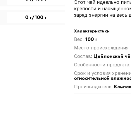
Этот чай идеально пит
крепости и насыщенном
заряд энергии на весь 
0 г/100 г
Характеристики
100 г
Вес:
Место происхождения:
Цейлонский чё
Cостав:
Особенности продукта
Срок и условия хранен
относительной влажнос
Камле
Производитель: