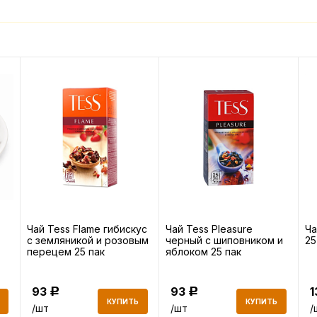
Чай Tess Flame гибискус
Чай Tess Pleasure
Ча
с земляникой и розовым
черный с шиповником и
25
перецем 25 пак
яблоком 25 пак
93
93
Р
Р
КУПИТЬ
КУПИТЬ
/шт
/шт
/