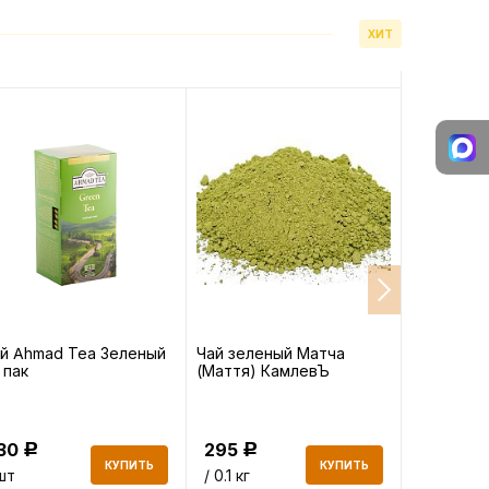
ХИТ
й Ahmad Tea Зеленый
Чай зеленый Матча
Желтая М
 пак
(Маття) КамлевЪ
Манго Ка
130
295
498.70
Р
Р
КУПИТЬ
КУПИТЬ
шт
/ 0.1 кг
/ 0.1 кг