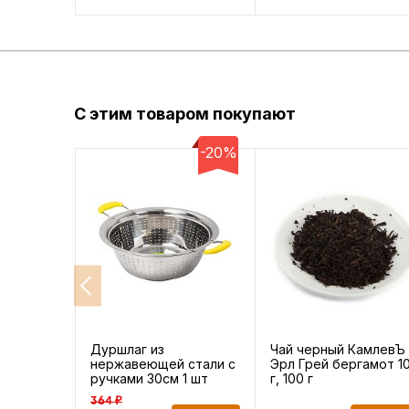
С этим товаром покупают
-20%
Дуршлаг из
Чай черный КамлевЪ
нержавеющей стали с
Эрл Грей бергамот 1
ручками 30см 1 шт
г, 100 г
364 ₽