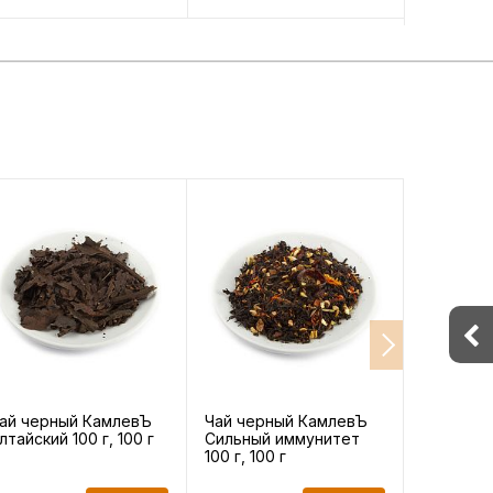
ай черный КамлевЪ
Чай черный КамлевЪ
Чай чер
лтайский 100 г, 100 г
Сильный иммунитет
Дэжу Асс
100 г, 100 г
г, 100 г