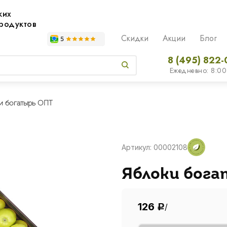
жих
родуктов
Скидки
Акции
Блог
8 (495) 822-
Ежедневно: 8:00
и богатырь ОПТ
Артикул: 00002108
Яблоки бог
126
/
Р