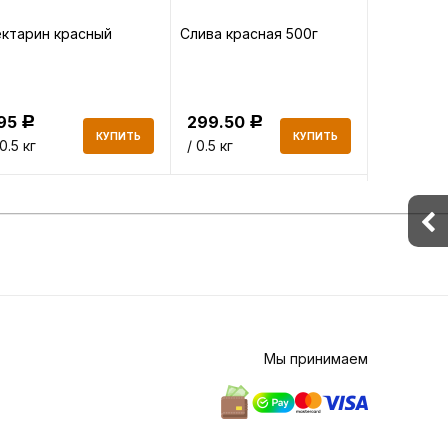
ктарин красный
Слива красная 500г
Абрикосы
195
299.50
337.50
Р
Р
КУПИТЬ
КУПИТЬ
 0.5 кг
/ 0.5 кг
/ 0.5 кг
Мы принимаем