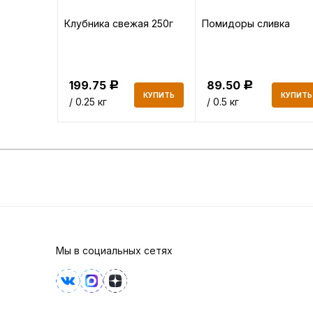
а
Клубника свежая 250г
Помидоры сливка
199.75
89.50
Р
Р
КУПИТЬ
КУПИТЬ
КУПИТЬ
/ 0.25 кг
/ 0.5 кг
Мы в социальных сетях