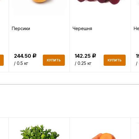
Персики
Черешня
Не
244.50
142.25
Р
Р
КУПИТЬ
КУПИТЬ
/ 0.5 кг
/ 0.25 кг
/