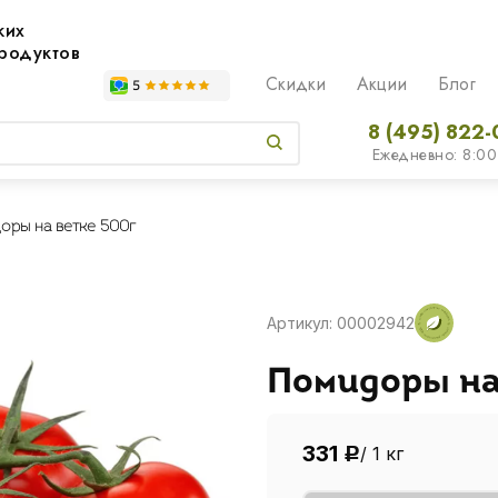
жих
родуктов
Скидки
Акции
Блог
8 (495) 822-
Ежедневно: 8:00
оры на ветке 500г
Артикул: 00002942
Помидоры на
331
/ 1 кг
Р