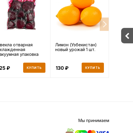
векла отварная
Лимон (Узбекистан)
Свекла 50
хлажденная
новый урожай 1 шт.
акуумная упаковка
00г, 500 г
125
130
63
КУПИТЬ
КУПИТЬ
Мы принимаем