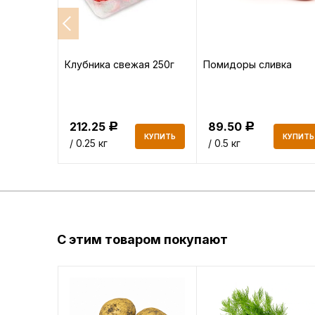
ский
Клубника свежая 250г
Помидоры сливка
212.25
89.50
Р
Р
КУПИТЬ
КУПИТЬ
КУПИТЬ
/ 0.25 кг
/ 0.5 кг
С этим товаром покупают