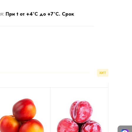
При t от +4°С до +7°С. Срок
ия:
ХИТ