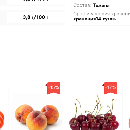
Томаты
Cостав:
Срок и условия хранен
3,8 г/100 г
хранения14 суток.
-15%
-17%