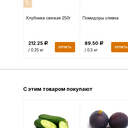
ский
Клубника свежая 250г
Помидоры сливка
212.25
89.50
Р
Р
КУПИТЬ
КУПИТЬ
КУПИТЬ
/ 0.25 кг
/ 0.5 кг
С этим товаром покупают