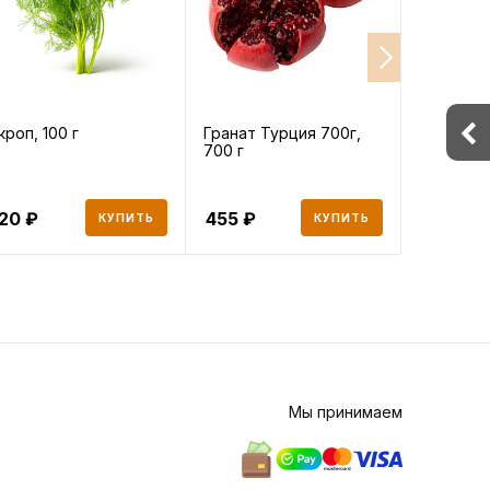
кроп, 100 г
Гранат Турция 700г,
Перец ра
700 г
500 г
120
455
435
КУПИТЬ
КУПИТЬ
Мы принимаем