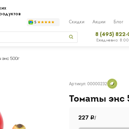
жих
родуктов
Скидки
Акции
Блог
8 (495) 822-
Ежедневно: 8:00
ы энс 500г
Артикул: 00000232
Томаты энс 
227
/
Р