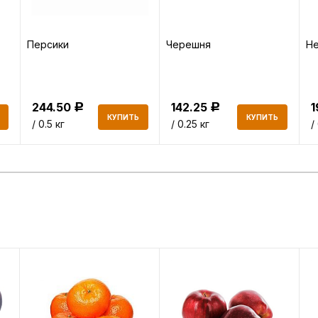
Персики
Черешня
Не
244.50
142.25
Р
Р
КУПИТЬ
КУПИТЬ
/ 0.5 кг
/ 0.25 кг
/