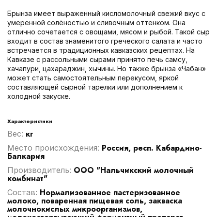
Брынза имеет выраженный кисломолочный свежий вкус с
умеренной солёностью и сливочным оттенком. Она
отлично сочетается с овощами, мясом и рыбой. Такой сыр
входит в состав знаменитого греческого салата и часто
встречается в традиционных кавказских рецептах. На
Кавказе с рассольными сырами принято печь самсу,
хачапури, цахараджин, хычины. Но также брынза «Чабан»
может стать самостоятельным перекусом, яркой
составляющей сырной тарелки или дополнением к
холодной закуске.
Характеристики
кг
Вес:
Россия, респ. Кабардино-
Место происхождения:
Балкария
ООО "Нальчикский молочный
Производитель:
комбинат"
Нормализованное пастеризованное
Cостав:
молоко, поваренная пищевая соль, закваска
молочнокислых микроорганизмов,