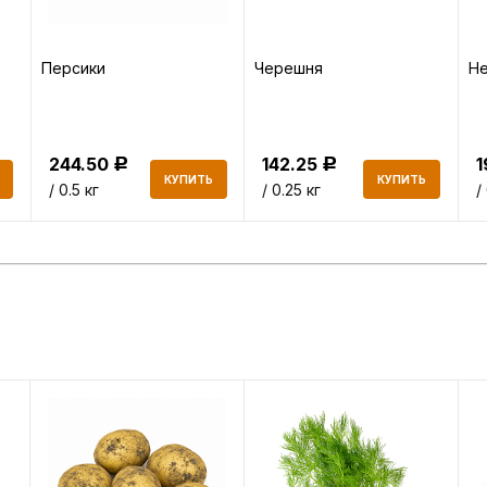
Персики
Черешня
Не
244.50
142.25
Р
Р
КУПИТЬ
КУПИТЬ
/ 0.5 кг
/ 0.25 кг
/