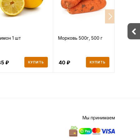
имон 1 шт
Морковь 500г, 500 г
Свекла 50
85
40
30
КУПИТЬ
КУПИТЬ
Мы принимаем