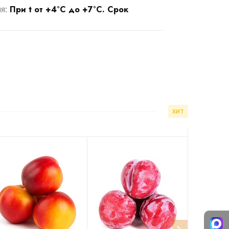
При t от +4°С до +7°С. Срок
ия:
ХИТ