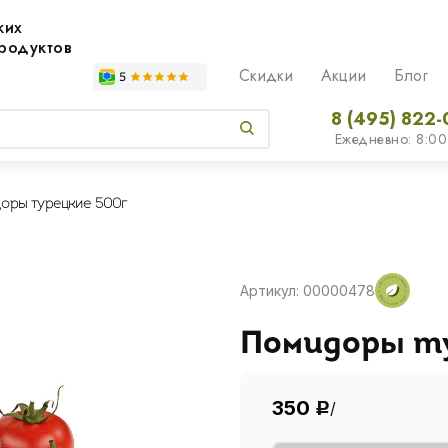
жих
родуктов
Скидки
Акции
Блог
8 (495) 822-
Ежедневно: 8:00
оры турецкие 500г
Артикул: 00000478
Помидоры т
350
/
Р