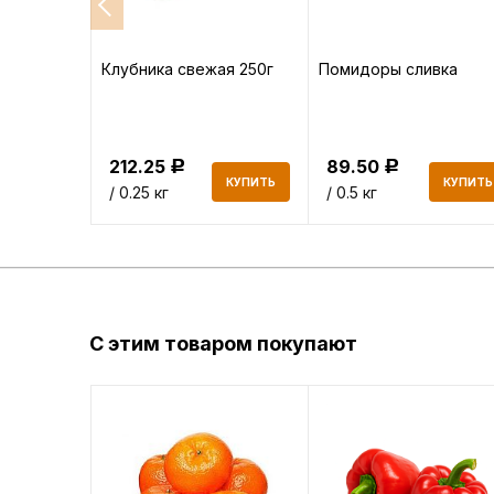
а
Клубника свежая 250г
Помидоры сливка
212.25
89.50
Р
Р
КУПИТЬ
КУПИТЬ
КУПИТЬ
/ 0.25 кг
/ 0.5 кг
С этим товаром покупают