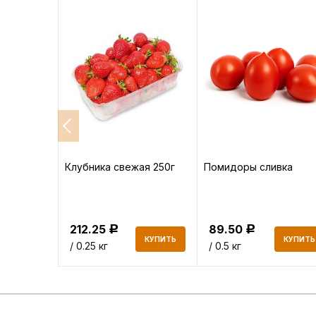
а
Клубника свежая 250г
Помидоры сливка
212.25
89.50
Р
Р
КУПИТЬ
КУПИТЬ
КУПИТЬ
/ 0.25 кг
/ 0.5 кг