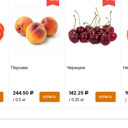
Персики
Черешня
Не
244.50
142.25
Р
Р
КУПИТЬ
КУПИТЬ
/ 0.5 кг
/ 0.25 кг
/