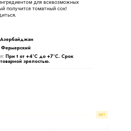
ингредиентом для всевозможных
ый получится томатный сок!
диться.
Азербайджан
Фермерский
:
При t от +4°С до +7°С. Срок
ия:
 товарной зрелостью.
ХИТ