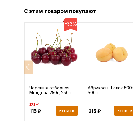
С этим товаром покупают
-33%
Черешня отборная
Абрикосы Шалах 500г
Молдова 250г, 250 г
500 г
172 ₽
115
215
КУПИТЬ
КУПИТЬ