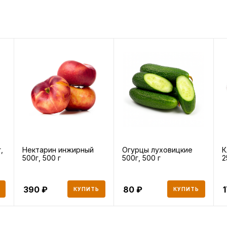
,
Нектарин инжирный
Огурцы луховицкие
К
500г, 500 г
500г, 500 г
2
390
80
КУПИТЬ
КУПИТЬ