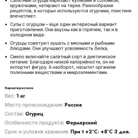
Салатные огурцы нарезают кубиками и соломкой,
кружочками, натирают на терке. Разнообразие
рецептов, в которых используются огурчики, поистине
впечатляет.
Супы с огурцом – еще один интересный вариант
приготовления. Они вкусны как в горячем, так и в
холодном виде.
Огурцы советуют кушать с мясными и рыбными
блюдами. Они улучшают усвояемость белка.
Смело включайте салатный сорт в диетическое
питание. Благодаря низкой калорийности, он не
испортит фигуру. А наоборот, насытит организм
полезными веществами и микроэлементами.
Характеристики
1 кг
Вес:
Россия
Место происхождения:
Огурец
Cостав:
Фермерский
Особенности продукта:
При t +2°С- +8°С 3 дня.
Срок и условия хранения: