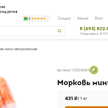
жих
родуктов
Скидки
Акции
Блог
8 (495) 822-
Ежедневно: 8:00
вь мини замороженная
Артикул: C5004084
Морковь мин
431
/ 1 кг
Р