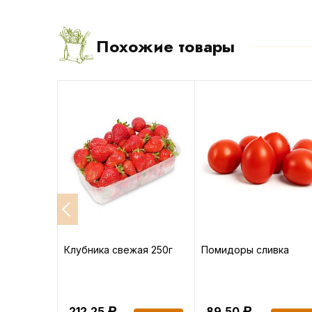
Похожие товары
новый
Клубника свежая 250г
Помидоры сливка
212.25
89.50
Р
Р