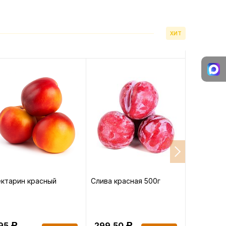
ХИТ
ктарин красный
Слива красная 500г
Абрикосы
195
299.50
337.50
Р
Р