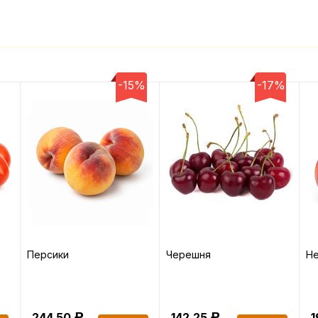
-15%
-17%
Персики
Черешня
Не
244.50
142.25
Р
Р