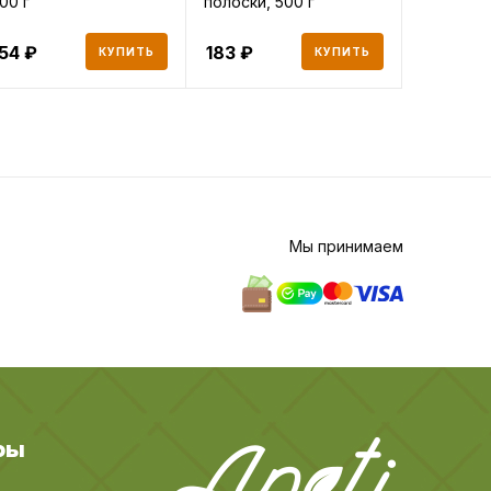
00 г
полоски, 500 г
154
183
316
КУПИТЬ
КУПИТЬ
Мы принимаем
ры