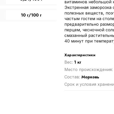
витаминов небольшой к
Экстренная заморозка 
полезных веществ, поэ
10 г/100 г
частым гостем на столе
предварительно размо
перцем, чесночной сол
смазанный растительны
40 минут при температ
Характеристики
1 кг
Вес:
Место происхождения:
Морковь
Cостав:
Срок и условия хранен