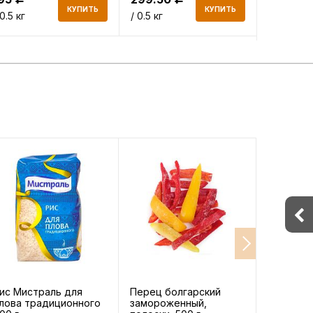
КУПИТЬ
КУПИТЬ
 0.5 кг
/ 0.5 кг
/ 0.5 кг
ис Мистраль для
Перец болгарский
Спаржа 
лова традиционного
замороженный,
замороже