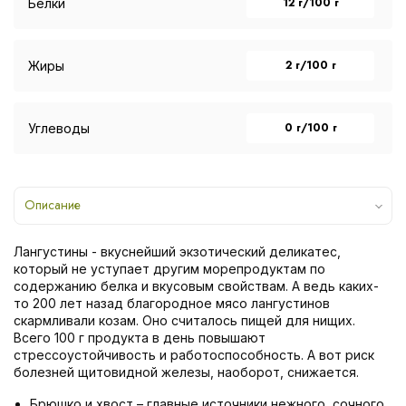
12 г/100 г
Белки
2 г/100 г
Жиры
0 г/100 г
Углеводы
Описание
Лангустины - вкуснейший экзотический деликатес,
который не уступает другим морепродуктам по
содержанию белка и вкусовым свойствам. А ведь каких-
то 200 лет назад благородное мясо лангустинов
скармливали козам. Оно считалось пищей для нищих.
Всего 100 г продукта в день повышают
стрессоустойчивость и работоспособность. А вот риск
болезней щитовидной железы, наоборот, снижается.
Брюшко и хвост – главные источники нежного, сочного