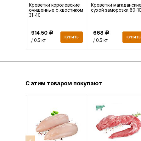
олевские
Креветки королевские
Креветки магадански
хвостиком
очищенные с хвостиком
сухой заморозки 80-1
16/20 1 кг
31-40
914.50
668
Р
Р
КУПИТЬ
КУПИТЬ
КУПИТЬ
/ 0.5 кг
/ 0.5 кг
С этим товаром покупают