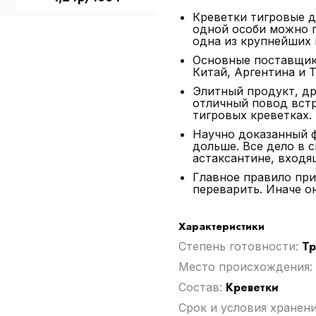
Креветки тигровые д
одной особи можно 
одна из крупнейших 
Основные поставщик
Китай, Аргентина и 
Элитный продукт, д
отличный повод встр
тигровых креветках.
Научно доказанный ф
дольше. Все дело в 
астаксантине, входя
Главное правило при
переварить. Иначе о
Характеристики
Тр
Степень готовности:
Место происхождения:
Креветки
Cостав:
Срок и условия хранен