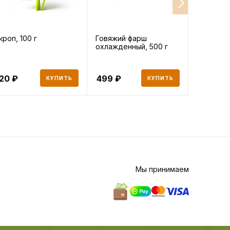
кроп, 100 г
Говяжий фарш
Говяжья 
охлажденный, 500 г
бульона
стейк, 10
120
499
1 084
КУПИТЬ
КУПИТЬ
Мы принимаем