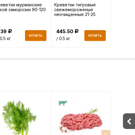
еветки мурманские
Креветки тигровые
Краб камч
хой заморозки 90-120
свежемороженые
сыромор
неочищенные 21-25
639
445.50
4 133
Р
Р
Р
КУПИТЬ
КУПИТЬ
 0.5 кг
/ 0.5 кг
/кг