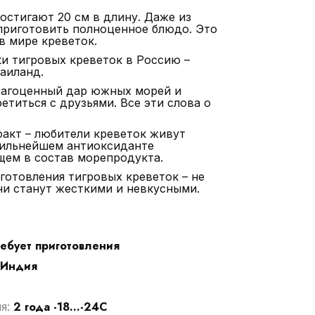
остигают 20 см в длину. Даже из
приготовить полноценное блюдо. Это
в мире креветок.
и тигровых креветок в Россию –
Таиланд.
рагоценный дар южных морей и
етиться с друзьями. Все эти слова о
акт – любители креветок живут
сильнейшем антиоксиданте
щем в состав морепродукта.
готовления тигровых креветок – не
ни станут жесткими и невкусными.
ебует приготовления
Индия
2 года -18...-24С
ия: