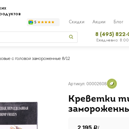
жих
родуктов
Скидки
Акции
Блог
8 (495) 822-
Ежедневно: 8:00
ровые с головой замороженные 8/12
Артикул: 00002608
Креветки ти
замороженны
2 195
/
Р