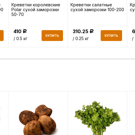
е
Креветки королевские
Креветки салатные
Кр
00
Polar сухой заморозки
сухой заморозки 100-200
су
50-70
410
310.25
Р
Р
КУПИТЬ
КУПИТЬ
/ 0.5 кг
/ 0.25 кг
/