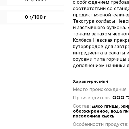
с соблюдением требова
соответствии со станд
продукт мясной кулина
0 г/100 г
Текстура колбасы Невс
и застывшего бульона.
тонким запахом чёрног
Колбаса Невская прекр
бутербродов для завтра
ингредиента в салаты и
соусами типа горчицы 
дополнением начинки 
Характеристики
Место происхождения:
ООО "
Производитель:
мясо птицы, жи
Cостав:
обезжиренное, вода пит
посолочная смесь
Особенности продукта