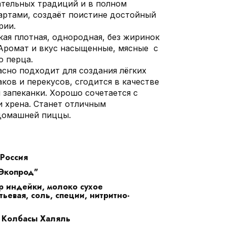
тельных традиций и в полном
артами, создаёт поистине достойный
рии.
кая плотная, однородная, без жиринок
 Аромат и вкус насыщенные, мясные с
о перца.
асно подходит для создания лёгких
ков и перекусов, сгодится в качестве
 запеканки. Хорошо сочетается с
и хрена. Станет отличным
домашней пиццы.
Россия
Экопрод"
р индейки, молоко сухое
ьевая, соль, специи, нитритно-
Колбасы Халяль
: