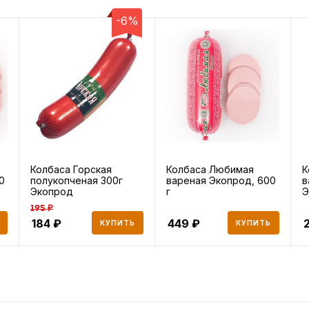
-6%
Колбаса Горская
Колбаса Любимая
К
0
полукопченая 300г
вареная Экопрод, 600
в
Экопрод
г
Э
195 ₽
184
449
2
КУПИТЬ
КУПИТЬ