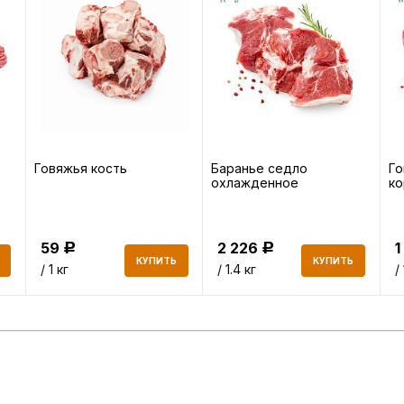
Говяжья кость
Баранье седло
Го
охлажденное
ко
59
2 226
1
Р
Р
КУПИТЬ
КУПИТЬ
/ 1 кг
/ 1.4 кг
/