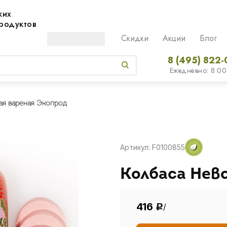
жих
родуктов
Скидки
Акции
Блог
8 (495) 822-
Ежедневно: 8:00
ая вареная Экопрод
Артикул: F0100855
Колбаса Нев
416
/
Р