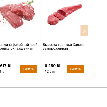
вядина филейный край
Вырезка говяжья Халяль
Суповой н
рейка охлажденная
замороженная
баранины
 617
6 250
249
Р
Р
Р
КУПИТЬ
КУПИТЬ
 1 кг
/ 2.5 кг
/ 1 кг