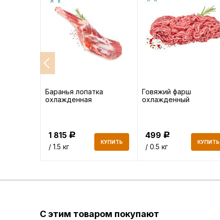
та
Баранья лопатка
Говяжий фарш
охлажденная
охлажденный
1 815
499
Р
Р
КУПИТЬ
КУПИТЬ
КУПИТЬ
/ 1.5 кг
/ 0.5 кг
С этим товаром покупают