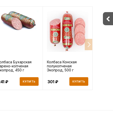
олбаса Бухарская
Колбаса Конская
Колбаса 
арено-копченая
полукопченая
вареная 
копрод, 450 г
Экопрод, 500 г
г
41
301
253
КУПИТЬ
КУПИТЬ