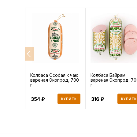
Колбаса Особая к чаю
Колбаса Байрам
вареная Экопрод, 700
вареная Экопрод, 70
г
г
354
316
КУПИТЬ
КУПИТЬ