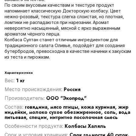
По своим вкусовым качествам и текстуре продукт
напоминает классическую Докторскую колбасу. Цвет
нежно-розовый, текстура слегка слоистая, но плотная,
ломтики не распадаются при нарезании. Аромат
невероятно насыщенный, мясной с ярко выраженным
ароматом чёрного перца.
Колбаса Султан станет отличным ингредиентом для
традиционного салата Оливье, подойдёт для создания
бутербродов, превосходна в качестве начинки к закускам
из теста и пирожкам.
Характеристики
1 кг
Вес:
Россия
Место происхождения:
ООО "Экопрод"
Производитель:
говядина, мясо птицы, кожа куриная, жир
Cостав:
индейки, молоко сухое обезжиренное, соль, вода
питьевая, специи, нитритно посолочная смесь
Колбасы Халяль
Особенности продукта:
Срок годности 40 суток.
Срок и условия хранения: