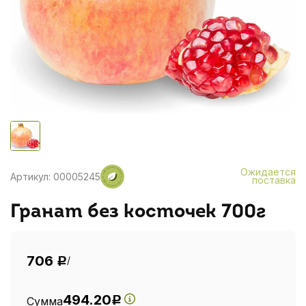
Ожидается
Артикул: 00005245
поставка
Гранат без косточек 700г
706
/
Р
494.20
Сумма
Р