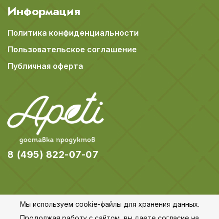
Информация
Политика конфиденциальности
Пользовательское соглашение
Публичная оферта
8 (495) 822-07-07
Мы используем cookie-файлы для хранения данных.
© 2018-2026 Apeti.ru,
Карта сайта
Продолжая работу с сайтом, вы даете согласие на