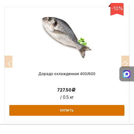
-10%
Дорадо охлажденная 400/600
727.50
Р
/ 0.5 кг
КУПИТЬ