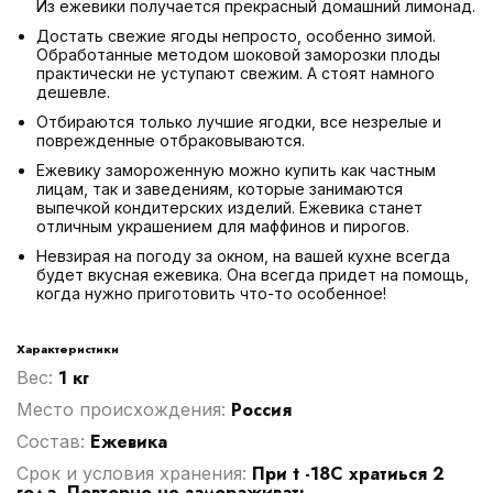
Из ежевики получается прекрасный домашний лимонад.
Достать свежие ягоды непросто, особенно зимой.
Обработанные методом шоковой заморозки плоды
практически не уступают свежим. А стоят намного
дешевле.
Отбираются только лучшие ягодки, все незрелые и
поврежденные отбраковываются.
Ежевику замороженную можно купить как частным
лицам, так и заведениям, которые занимаются
выпечкой кондитерских изделий. Ежевика станет
отличным украшением для маффинов и пирогов.
Невзирая на погоду за окном, на вашей кухне всегда
будет вкусная ежевика. Она всегда придет на помощь,
когда нужно приготовить что-то особенное!
Характеристики
1 кг
Вес:
Россия
Место происхождения:
Ежевика
Cостав:
При t -18С хратиься 2
Срок и условия хранения:
года. Повторно не замораживать.